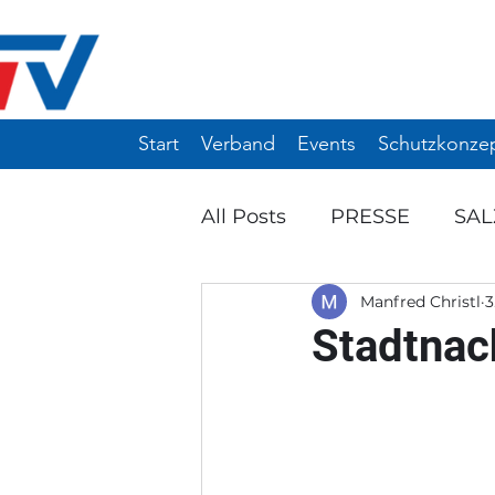
Start
Verband
Events
Schutzkonze
All Posts
PRESSE
SA
Manfred Christl
3
Ö-TOP 10 / 12
WIN-TU
Stadtnac
ANKÜNDIGUNG
EVE
NW-MANNSCHAFTSTUR