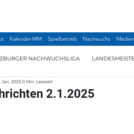
pt
Kalender-MM
Spielbetrieb
Nachwuchs
Medien
LZBURGER NACHWUCHSLIGA
LANDESMEIST
. Jan. 2025
0 Min. Lesezeit
RNIERE
SCHULSPORT
TERMINANKÜNDI
hrichten 2.1.2025
NTS
AUSSCHREIBUNG
Startseite
NAC
NIER
SNL
WEITERE TURNIERE
TURNI