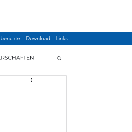
berichte
Download
Links
ERSCHAFTEN
GUNG
HWUCHS
ERE
ÖM