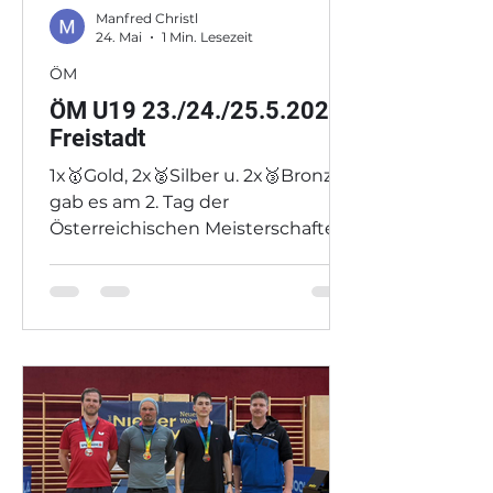
Manfred Christl
24. Mai
1 Min. Lesezeit
ÖM
ÖM U19 23./24./25.5.2026
Freistadt
1x🥇Gold, 2x🥈Silber u. 2x🥉Bronze
gab es am 2. Tag der
Österreichischen Meisterschaften
für den Salzburger Tischtennis
Nachwuchs Julian Rzihauschek u.
Sophia Pichler Gold im Mixed
Doppel Die Burschen und
Mädchen belegten im
Bundesländerbewerb jeweils den
2. Platz. Geehrt wurden J.
Rzihauschek, S. Acimovic, M.
Matschitsch u. S. Weinzierl in der
männlichen sowie S. Pichler, J. Dür