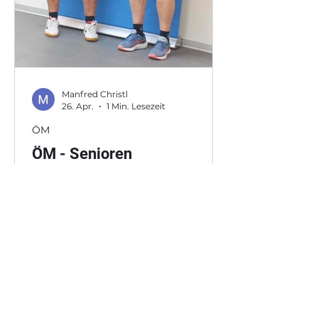
Manfred Christl
26. Apr.
1 Min. Lesezeit
ÖM
ÖM - Senioren
24./26.4.2026 Wels/OÖ
10 Salzburger Teilnahmen ( davon
2 weibl. u. 8 männl.) Inge Gruber 2x
🥈Silber und 2x 🥉Bronze 🥉Bronze
Bernhard Weiss