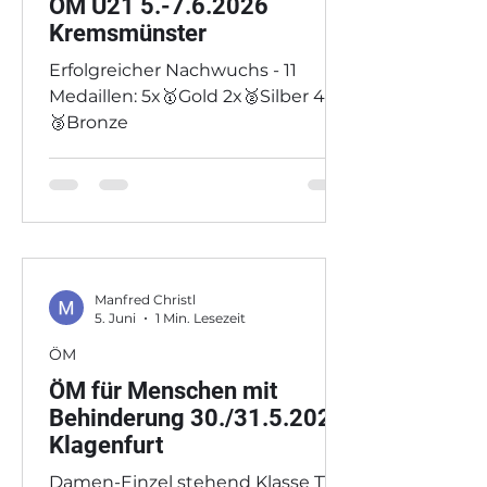
ÖM U21 5.-7.6.2026
Kremsmünster
Erfolgreicher Nachwuchs - 11
Medaillen: 5x🥇Gold 2x🥈Silber 4x
🥉Bronze
Manfred Christl
5. Juni
1 Min. Lesezeit
ÖM
ÖM für Menschen mit
Behinderung 30./31.5.2026
Klagenfurt
Damen-Einzel stehend Klasse TT