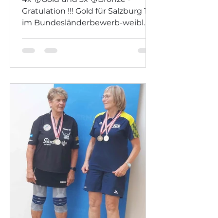
Gratulation !!! Gold für Salzburg 1.
im Bundesländerbewerb-weibl.
Einzel - weibl. Gold: Sophia Pichler
Einzel-männl. Bronze: Joshua
Sams Mixed-Doppel Gold: Sophia
Pichler/Seung Chen (W) Bronze:
Joshua Sams/Olivia Berger (OÖ)
Doppel-w. Gold: Sophia
Pichler/Cue Jasmin Rebecca (NÖ)
Doppel-m. Bronze: Joshua
Sams/Benjamin Bian (OÖ)