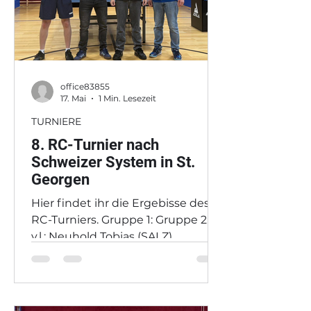
und M. Matschitsch in der
weiblichen Jugend. Und
office83855
17. Mai
1 Min. Lesezeit
TURNIERE
8. RC-Turnier nach
Schweizer System in St.
Georgen
Hier findet ihr die Ergebisse des 8.
RC-Turniers. Gruppe 1: Gruppe 2:
v.l.: Neuhold Tobias (SALZ),
Gaußner David (SALZ), Windisch
Fabian (MUEN) und Welkhammer
Stefan v.l.: Rieser Josef (JOHA),
Bruckenberger Michael (ABER),