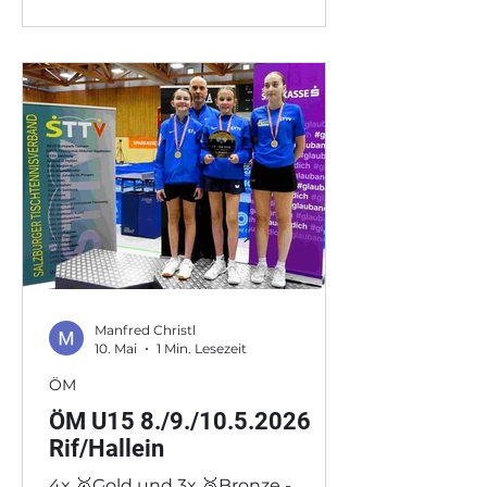
Samuel/Erlacher Antonio/Kurz
Tobias (STRW), Schmidlechner
Simon/Minzat Marius (ABER),
Weiss Maximilian/Seebacher Theo
(KUCH) und Welkhammer Stefan
Manfred Christl
10. Mai
1 Min. Lesezeit
ÖM
ÖM U15 8./9./10.5.2026
Rif/Hallein
4x 🥇Gold und 3x 🥉Bronze -