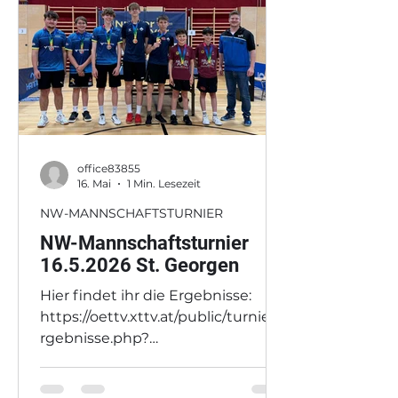
Pötzelsberger Andreas (MATT) und
Welkhammer Stefan
office83855
16. Mai
1 Min. Lesezeit
NW-MANNSCHAFTSTURNIER
NW-Mannschaftsturnier
16.5.2026 St. Georgen
Hier findet ihr die Ergebnisse:
https://oettv.xttv.at/public/turniere
rgebnisse.php?
do=raster&wahl_xml=1&wahl_raste
r=1&turnierid=1692 v.l.: Grabner