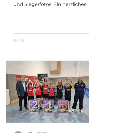
und Siegerfotos. Ein herzliches
Dankeschön an den HSV St.
Johann für die wie immer
hervorragende Ausrichtung des
Turniers!!!
https://oettv.xttv.at/public/turniere
rgebnisse.php?
do=info&turnierid=1610 Herren
Einzel A Damen Einzel A Herren
Doppel A Damen Doppel A Mixed
Doppel Junior/innen Herren Einzel
B Damen Einzel B Damen Doppel
B Herren Einzel C Einzel D v.l.:
Hofer Max, Heimberger Jakob,
Giestheuer Nino, Griese