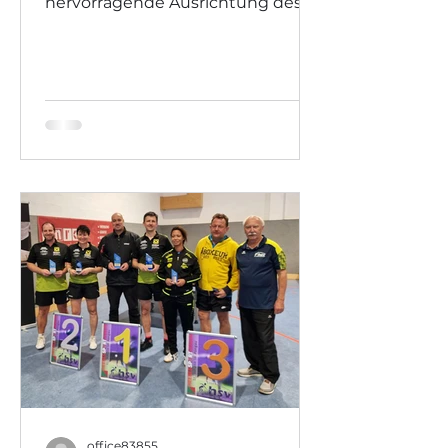
hervorragende Ausrichtung des
Turniers! Siegerfoto Herren Einzel
40+ Siegerfoto...
office83855