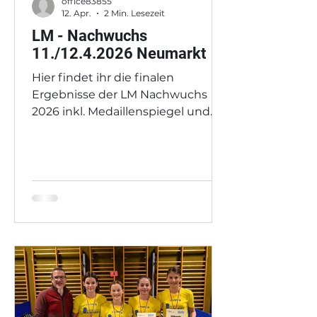
office83855
12. Apr.
2 Min. Lesezeit
LM - Nachwuchs
11./12.4.2026 Neumarkt
Hier findet ihr die finalen
Ergebnisse der LM Nachwuchs
2026 inkl. Medaillenspiegel und
Siegerliste. Ein herzliches
Dankeschön dem UTTC Neumarkt
für die hervorragende
Ausrichtung des Turniers!
https://oettv.xttv.at/public/turniere
rgebnisse.php?
do=info&turnierid=1675 U19 Einzel
männlich v.l.: Sams Simon,
Weinzierl Sebastian, Blersch Leo,
Matschitsch Matti und Obmann-
Stv. Eichinger Christoph U19 Einzel
weiblich v.l.: STTV-Präsident