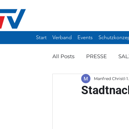
Start
Verband
Events
Schutzkonze
All Posts
PRESSE
SA
Manfred Christl
1
Ö-TOP 10 / 12
WIN-TU
Stadtnac
ANKÜNDIGUNG
EVE
NW-MANNSCHAFTSTUR