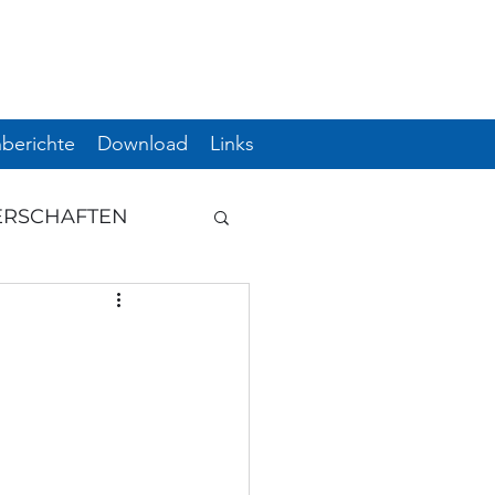
berichte
Download
Links
ERSCHAFTEN
GUNG
HWUCHS
ERE
ÖM