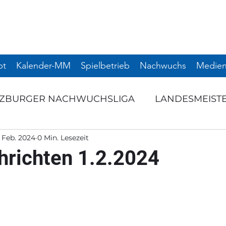
pt
Kalender-MM
Spielbetrieb
Nachwuchs
Medien
LZBURGER NACHWUCHSLIGA
LANDESMEIST
. Feb. 2024
0 Min. Lesezeit
RNIERE
SCHULSPORT
TERMINANKÜNDI
hrichten 1.2.2024
NTS
AUSSCHREIBUNG
Startseite
NAC
NIER
SNL
WEITERE TURNIERE
TURNI