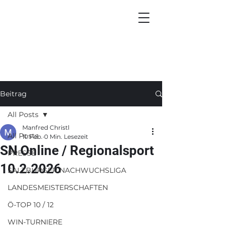
Beitrag
All Posts
Manfred Christl
All Posts
11. Feb.
0 Min. Lesezeit
SN Online / Regionalsport
PRESSE
10.2.2026
SALZBURGER NACHWUCHSLIGA
LANDESMEISTERSCHAFTEN
Ö-TOP 10 / 12
WIN-TURNIERE