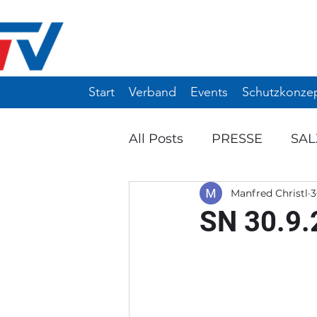
Start
Verband
Events
Schutzkonze
All Posts
PRESSE
SA
Manfred Christl
3
Ö-TOP 10 / 12
WIN-TU
SN 30.9.
ANKÜNDIGUNG
EVE
NW-MANNSCHAFTSTUR