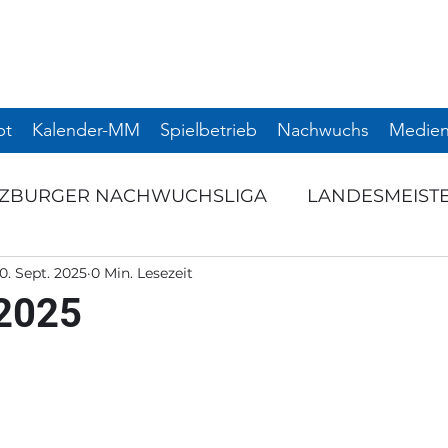
pt
Kalender-MM
Spielbetrieb
Nachwuchs
Medien
LZBURGER NACHWUCHSLIGA
LANDESMEIST
0. Sept. 2025
0 Min. Lesezeit
RNIERE
SCHULSPORT
TERMINANKÜNDI
2025
NTS
AUSSCHREIBUNG
Startseite
NAC
NIER
SNL
WEITERE TURNIERE
TURNI