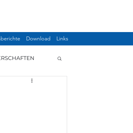
berichte
Download
Links
ERSCHAFTEN
GUNG
HWUCHS
ERE
ÖM