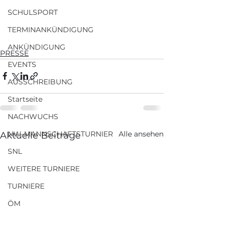
SCHULSPORT
TERMINANKÜNDIGUNG
ANKÜNDIGUNG
PRESSE
EVENTS
AUSSCHREIBUNG
Startseite
NACHWUCHS
Alle ansehen
NW-MANNSCHAFTSTURNIER
Aktuelle Beiträge
SNL
WEITERE TURNIERE
TURNIERE
ÖM