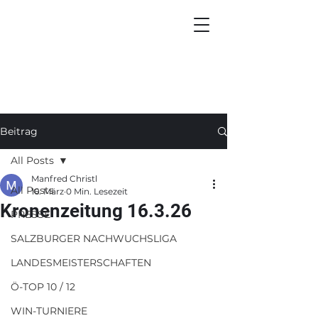
Beitrag
All Posts
Manfred Christl
All Posts
16. März
0 Min. Lesezeit
Kronenzeitung 16.3.26
PRESSE
SALZBURGER NACHWUCHSLIGA
LANDESMEISTERSCHAFTEN
Ö-TOP 10 / 12
WIN-TURNIERE