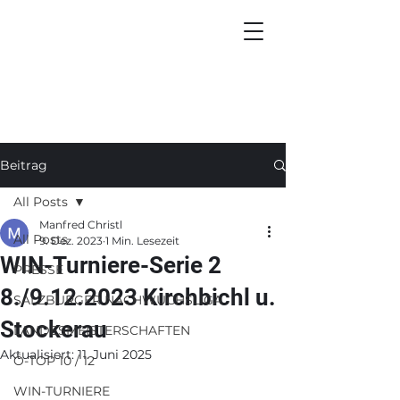
Beitrag
All Posts
Manfred Christl
All Posts
9. Dez. 2023
1 Min. Lesezeit
WIN-Turniere-Serie 2
PRESSE
8./9.12.2023 Kirchbichl u.
SALZBURGER NACHWUCHSLIGA
Stockerau
LANDESMEISTERSCHAFTEN
Aktualisiert:
11. Juni 2025
Ö-TOP 10 / 12
WIN-TURNIERE