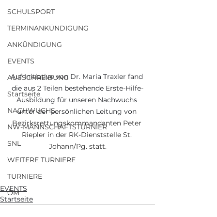
SCHULSPORT
TERMINANKÜNDIGUNG
ANKÜNDIGUNG
EVENTS
Auf Initiative von Dr. Maria Traxler fand 
AUSSCHREIBUNG
die aus 2 Teilen bestehende Erste-Hilfe-
Startseite
Ausbildung für unseren Nachwuchs 
NACHWUCHS
unter der persönlichen Leitung von 
Bezirksrettungskommandanten Peter 
NW-MANNSCHAFTSTURNIER
Riepler in der RK-Dienststelle St. 
SNL
Johann/Pg. statt.
WEITERE TURNIERE
TURNIERE
EVENTS
ÖM
Startseite