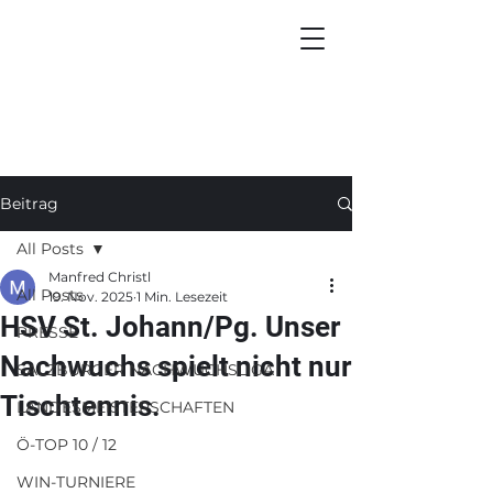
Beitrag
All Posts
Manfred Christl
All Posts
19. Nov. 2025
1 Min. Lesezeit
HSV St. Johann/Pg. Unser
PRESSE
Nachwuchs spielt nicht nur
SALZBURGER NACHWUCHSLIGA
Tischtennis.
LANDESMEISTERSCHAFTEN
Ö-TOP 10 / 12
WIN-TURNIERE