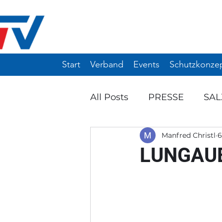
Start
Verband
Events
Schutzkonze
All Posts
PRESSE
SA
Manfred Christl
6
Ö-TOP 10 / 12
WIN-TU
LUNGAUE
ANKÜNDIGUNG
EVE
NW-MANNSCHAFTSTUR