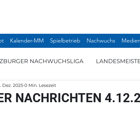
pt
Kalender-MM
Spielbetrieb
Nachwuchs
Medien
LZBURGER NACHWUCHSLIGA
LANDESMEIST
. Dez. 2025
0 Min. Lesezeit
RNIERE
SCHULSPORT
TERMINANKÜNDI
R NACHRICHTEN 4.12.
NTS
AUSSCHREIBUNG
Startseite
NAC
NIER
SNL
WEITERE TURNIERE
TURNI