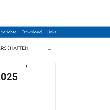
berichte
Download
Links
ERSCHAFTEN
GUNG
2025
HWUCHS
ERE
ÖM