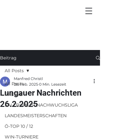
Beitrag
All Posts
Manfred Christl
All Posts
26. Feb. 2025
0 Min. Lesezeit
Lungauer Nachrichten
PRESSE
26.2.2025
SALZBURGER NACHWUCHSLIGA
LANDESMEISTERSCHAFTEN
Ö-TOP 10 / 12
WIN-TURNIERE