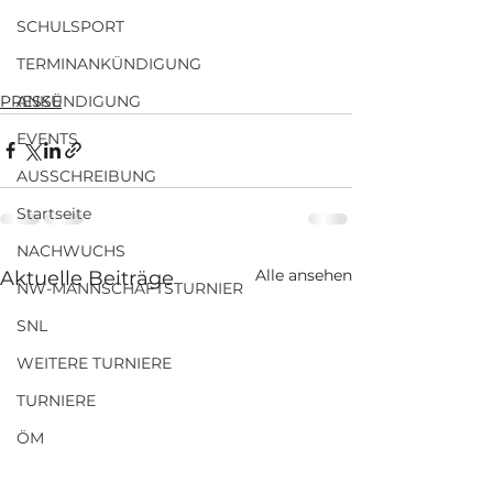
SCHULSPORT
TERMINANKÜNDIGUNG
PRESSE
ANKÜNDIGUNG
EVENTS
AUSSCHREIBUNG
Startseite
NACHWUCHS
Alle ansehen
Aktuelle Beiträge
NW-MANNSCHAFTSTURNIER
SNL
WEITERE TURNIERE
TURNIERE
ÖM