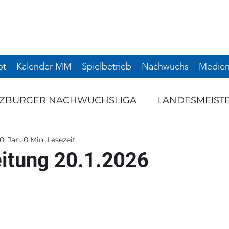
pt
Kalender-MM
Spielbetrieb
Nachwuchs
Medien
LZBURGER NACHWUCHSLIGA
LANDESMEIST
0. Jan.
0 Min. Lesezeit
RNIERE
SCHULSPORT
TERMINANKÜNDI
itung 20.1.2026
NTS
AUSSCHREIBUNG
Startseite
NAC
NIER
SNL
WEITERE TURNIERE
TURNI