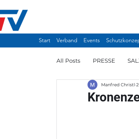
Start
Verband
Events
Schutzkonze
All Posts
PRESSE
SA
Manfred Christl
2
Ö-TOP 10 / 12
WIN-TU
Kronenze
ANKÜNDIGUNG
EVE
NW-MANNSCHAFTSTUR