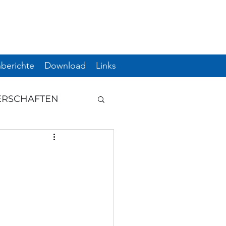
berichte
Download
Links
ERSCHAFTEN
GUNG
HWUCHS
ERE
ÖM