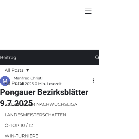
Beitrag
All Posts
Manfred Christl
All Posts
9. Juli 2025
0 Min. Lesezeit
Pongauer Bezirksblätter
PRESSE
9.7.2025
SALZBURGER NACHWUCHSLIGA
LANDESMEISTERSCHAFTEN
Ö-TOP 10 / 12
WIN-TURNIERE