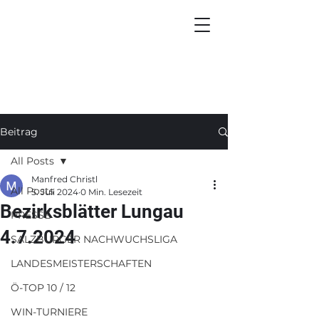
Beitrag
All Posts
Manfred Christl
All Posts
5. Juli 2024
0 Min. Lesezeit
Bezirksblätter Lungau
PRESSE
4.7.2024
SALZBURGER NACHWUCHSLIGA
LANDESMEISTERSCHAFTEN
Ö-TOP 10 / 12
WIN-TURNIERE