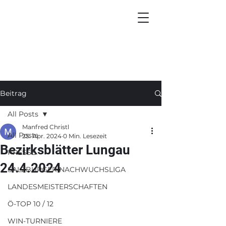
Beitrag
All Posts
Manfred Christl
All Posts
25. Apr. 2024
0 Min. Lesezeit
Bezirksblätter Lungau
PRESSE
24.4.2024
SALZBURGER NACHWUCHSLIGA
LANDESMEISTERSCHAFTEN
Ö-TOP 10 / 12
WIN-TURNIERE